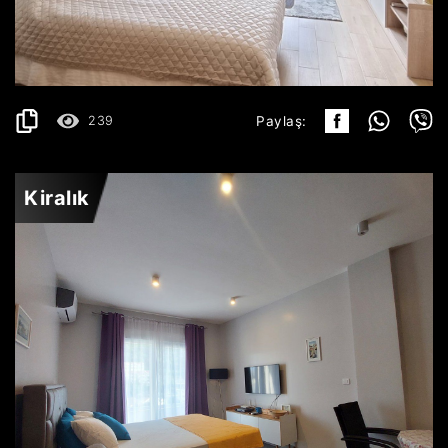
400€
AYRINTILAR
2
30 m
239
Paylaş:
Kiralık
BUDVA