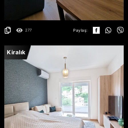
750€
AYRINTILAR
2
42 m
277
Paylaş:
Kiralık
BUDVA