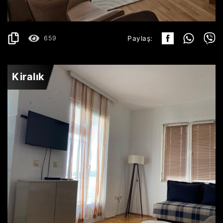
2
48 m
659
Paylaş:
Kiralık
BEČIĆI
450€