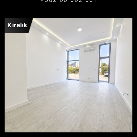
Kiralık
PODGORICA
1.500€
AYRINTILAR
2
95 m