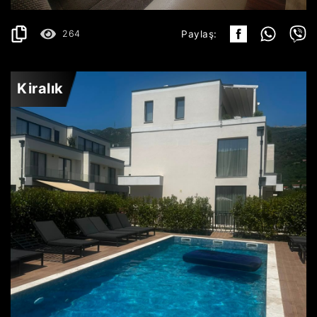
264
Paylaş:
Kiralık
LASTVA GRBALJSKA
3.500€
AYRINTILAR
2
165 m