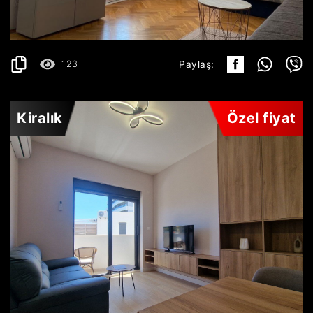
AYRINTILAR
2
42 m
123
Paylaş:
Kiralık
Özel fiyat
BEČIĆI