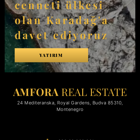
cenneti ülkesi
olan Karadağ'a
davet ediyoruz
YATIRIM
AMFORA
REAL ESTATE
24 Mediteranska, Royal Gardens, Budva 85310,
Montenegro