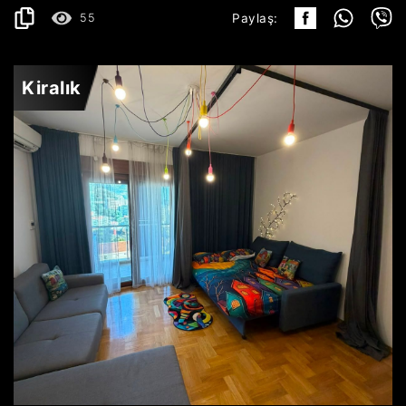
55
Paylaş:
Kiralık
BEČIĆI
400€
AYRINTILAR
2
42 m