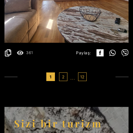
BEČIĆI
850€
AYRINTILAR
2
58 m
361
Paylaş:
1
2
12
...
Sizi bir turizm