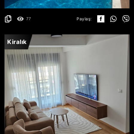
77
Paylaş:
Kiralık
BUDVA
700€
AYRINTILAR