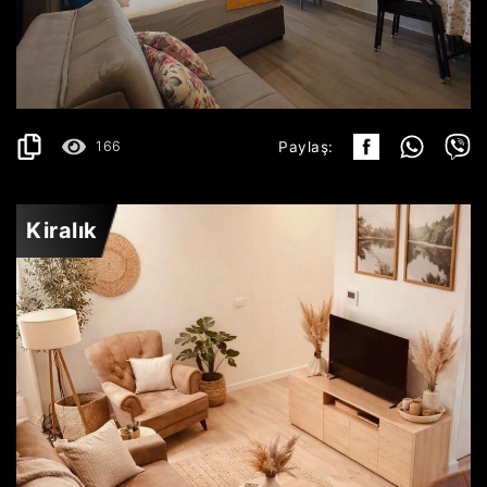
450€
AYRINTILAR
2
30 m
166
Paylaş:
Kiralık