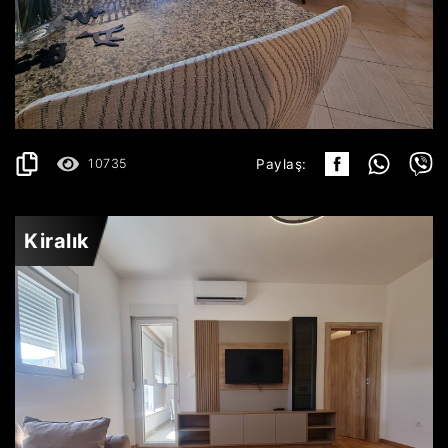
BUDVA
800€
AYRINTILAR
2
75 m
10735
Paylaş:
Kiralık