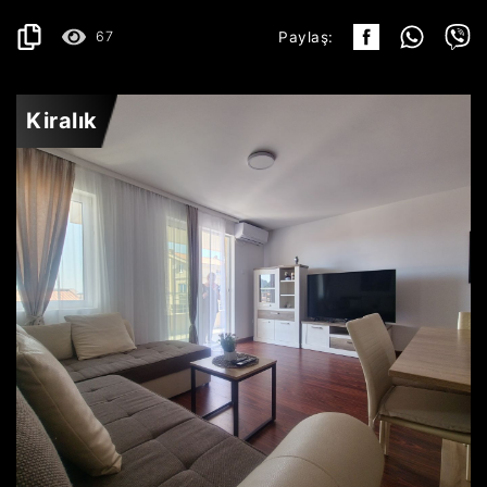
67
Paylaş:
Kiralık
PETROVAC
650€
AYRINTILAR
2
93 m