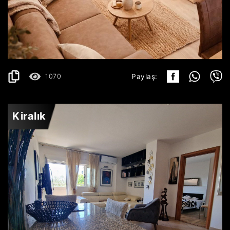
TIVAT
1.000€
AYRINTILAR
2
50 m
1070
Paylaş:
Kiralık