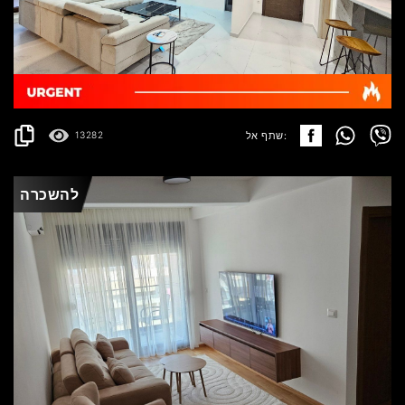
BUDVA
500.000€
פרטים
2
166 m
שתף אל:
13282
להשכרה
BUDVA
700€