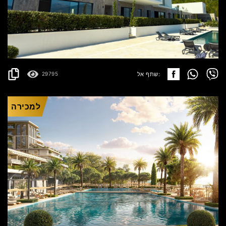
KRAŠIĆI
496.199€
פרטים
2
119 m
שתף אל:
29795
למכירה
ULCINJ
351.499€