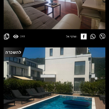
PETROVAC
650€
פרטים
2
93 m
שתף אל:
248
להשכרה
LASTVA GRBALJSKA
3.500€