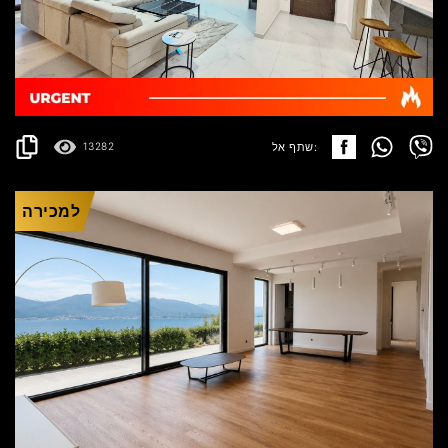
BUDVA
500.000€
פרטים
2
166 m
שתף אל:
13282
למכירה
KRAŠIĆI
529.199€