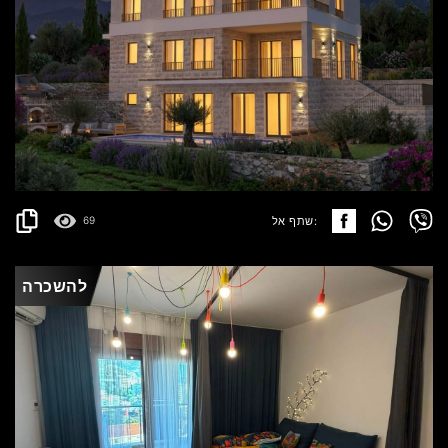
REŽEVIĆI
895.000€
פרטים
2
1648 m
שתף אל:
69
להשכרה