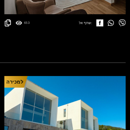
פרטים
2
48 m
שתף אל:
653
למכירה