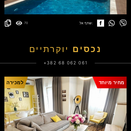
פרטים
2
165 m
שתף אל:
70
נכסים
יוקרתיים
+382 68 062 061
מחיר מיוחד
למכירה