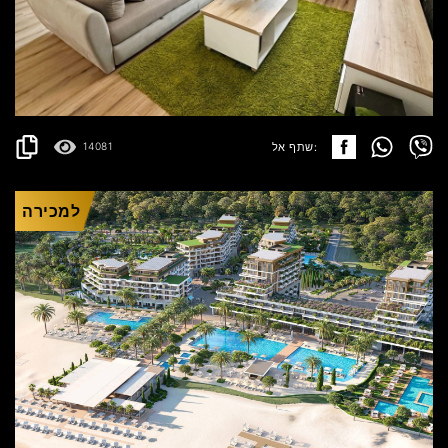
BUDVA
470.000€
פרטים
2
107 m
שתף אל:
14081
למכירה
ULCINJ
825.999€