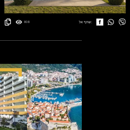
פרטים
2
64.24 m
שתף אל:
808