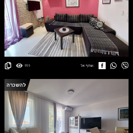
BUDVA
180.000€
פרטים
2
54 m
שתף אל:
955
להשכרה