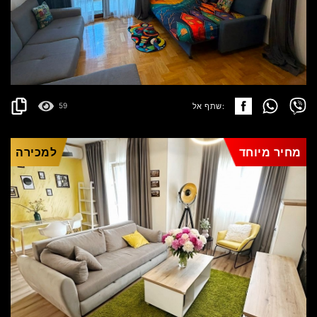
BEČIĆI
400€
פרטים
2
42 m
שתף אל:
59
מחיר מיוחד
למכירה
BUDVA
470.000€