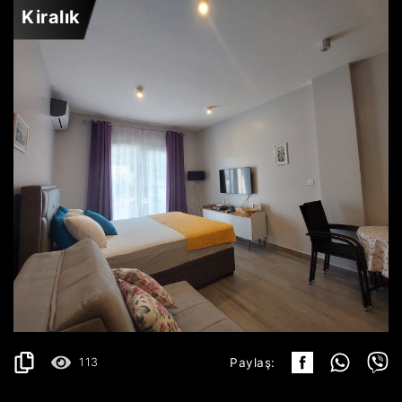
Kiralık
BUDVA
450€
AYRINTILAR
2
30 m
113
Paylaş: