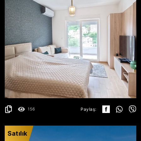
BUDVA
400€
AYRINTILAR
2
30 m
156
Paylaş:
Satılık