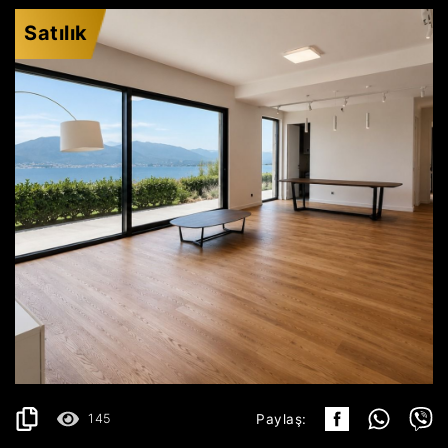
Satılık
KRAŠIĆI
529.199€
AYRINTILAR
2
157 m
145
Paylaş: