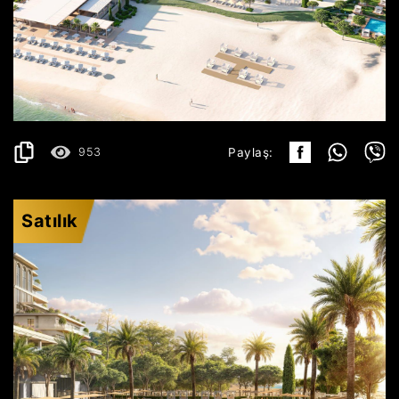
ULCINJ
825.999€
AYRINTILAR
2
152.48 m
953
Paylaş:
Satılık