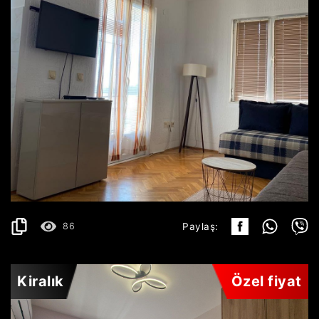
BEČIĆI
450€
AYRINTILAR
2
42 m
86
Paylaş:
Kiralık
Özel fiyat