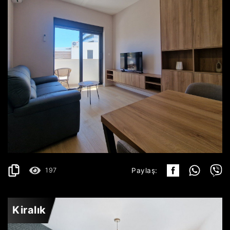
BEČIĆI
750€
AYRINTILAR
2
42 m
197
Paylaş:
Kiralık