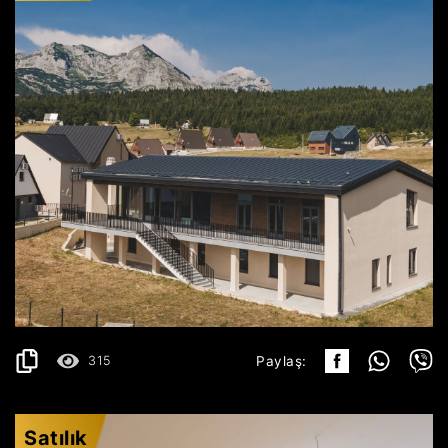
ŽABLJAK
2.500.000€
AYRINTILAR
2
1283 m
315
Paylaş:
Satılık