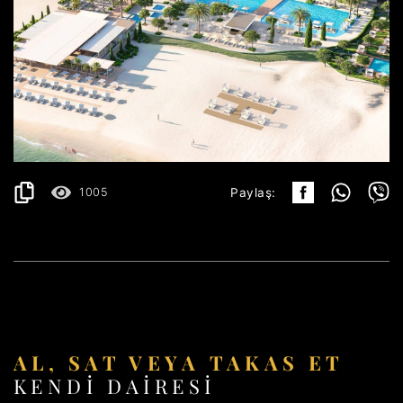
ULCINJ
191.499€
AYRINTILAR
2
40.65 m
1005
Paylaş:
AL, SAT VEYA TAKAS ET
KENDI DAIRESI