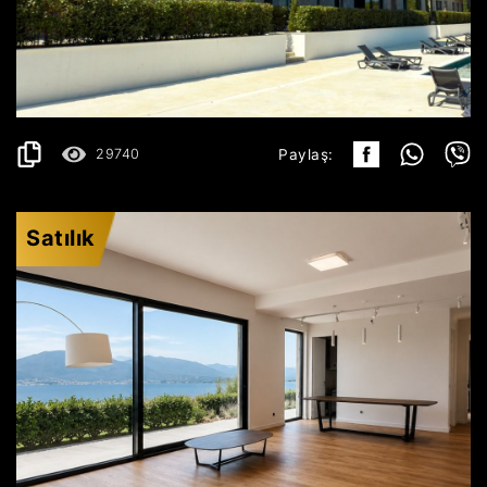
496.199€
AYRINTILAR
2
119 m
29740
Paylaş:
Satılık