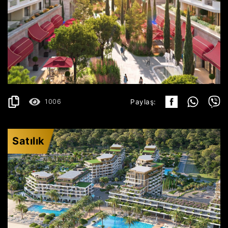
ULCINJ
297.499€
AYRINTILAR
2
55.35 m
1006
Paylaş:
Satılık