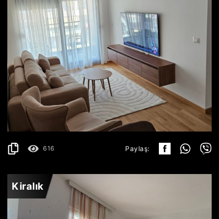
BUDVA
700€
AYRINTILAR
2
48 m
616
Paylaş:
Kiralık