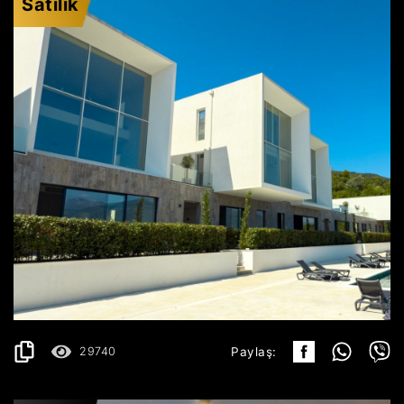
Satılık
KRAŠIĆI
496.199€
AYRINTILAR
2
119 m
29740
Paylaş: