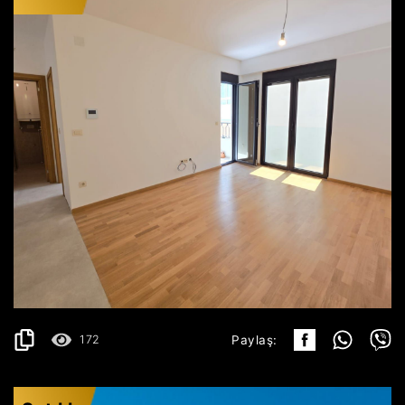
BUDVA
166.000€
AYRINTILAR
2
42 m
172
Paylaş: