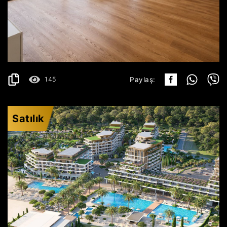
KRAŠIĆI
529.199€
AYRINTILAR
2
157 m
145
Paylaş:
Satılık