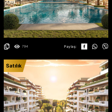
ULCINJ
351.499€
AYRINTILAR
2
64.24 m
794
Paylaş:
Satılık