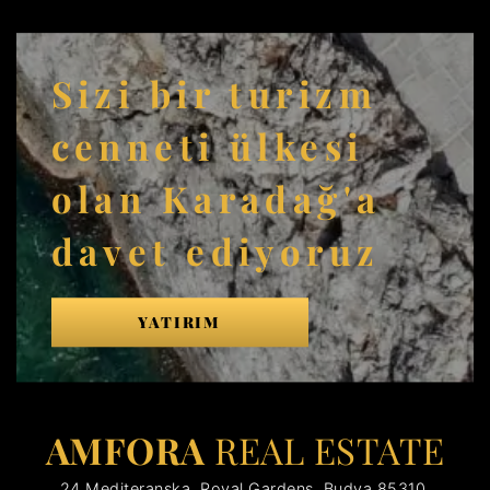
Sizi bir turizm
cenneti ülkesi
olan Karadağ'a
davet ediyoruz
YATIRIM
AMFORA
REAL ESTATE
24 Mediteranska, Royal Gardens, Budva 85310,