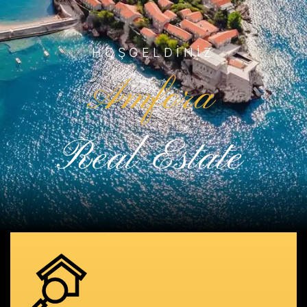
HOŞGELDINIZ
Amfora
Real Estate