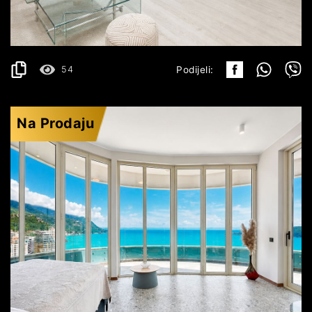
222.000€
DETALJI
2
99 m
54
Podijeli:
Na Prodaju
BEČIĆI