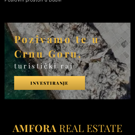
Pozivamo te u
Crnu Goru,
turistički raj
INVESTIRANJE
AMFORA
REAL ESTATE