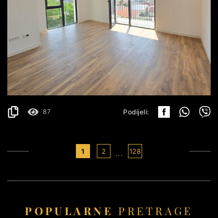
BUDVA
229.590€
DETALJI
2
51 m
87
Podijeli:
1
2
128
...
POPULARNE
PRETRAGE