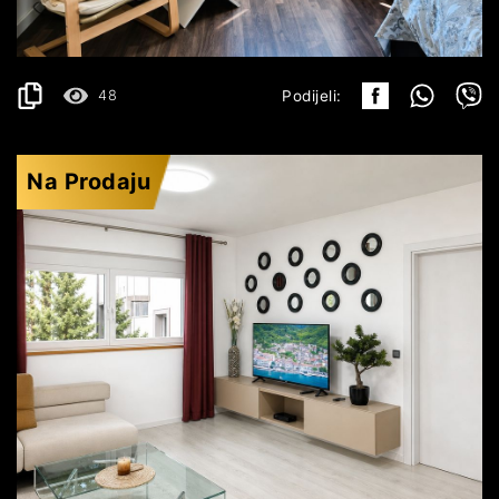
DETALJI
2
42 m
48
Podijeli:
Na Prodaju
PETROVAC