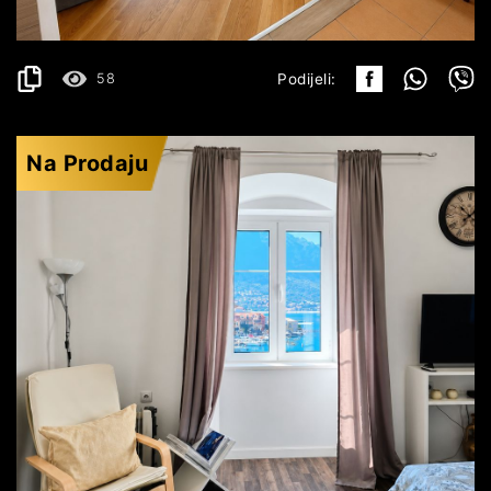
77 m
58
Podijeli:
Na Prodaju
STARI GRAD KOTOR
312.000€