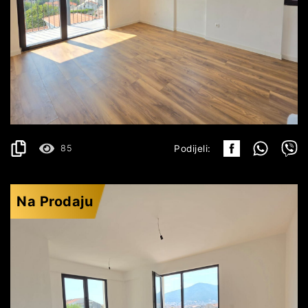
BUDVA
221.540€
DETALJI
2
46.64 m
85
Podijeli:
Na Prodaju