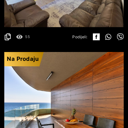
350.000€
DETALJI
2
106 m
55
Podijeli:
Na Prodaju
RAFAILOVIĆI