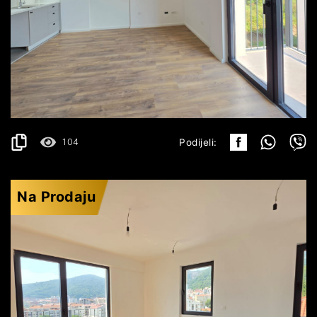
BUDVA
195.960€
DETALJI
2
42.6 m
104
Podijeli:
Na Prodaju