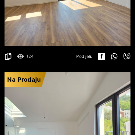
BUDVA
153.680€
DETALJI
2
36.16 m
124
Podijeli:
Na Prodaju