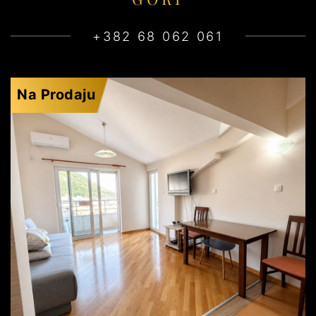
+382 68 062 061
Na Prodaju
BUDVA
180.000€
DETALJI
2