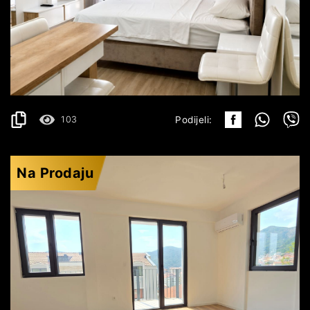
BEČIĆI
147.000€
DETALJI
2
27 m
103
Podijeli:
Na Prodaju