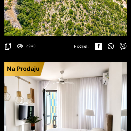
ZAGORA
720.000€
DETALJI
2
1050 m
2940
Podijeli:
Na Prodaju