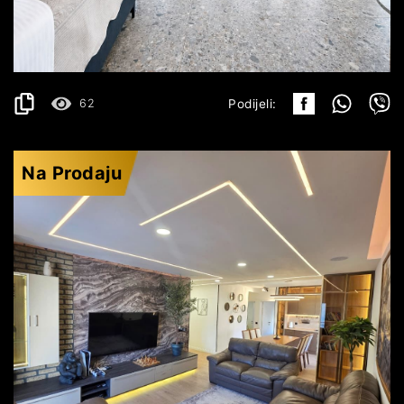
630.000€
DETALJI
2
115 m
62
Podijeli:
Na Prodaju
BEČIĆI