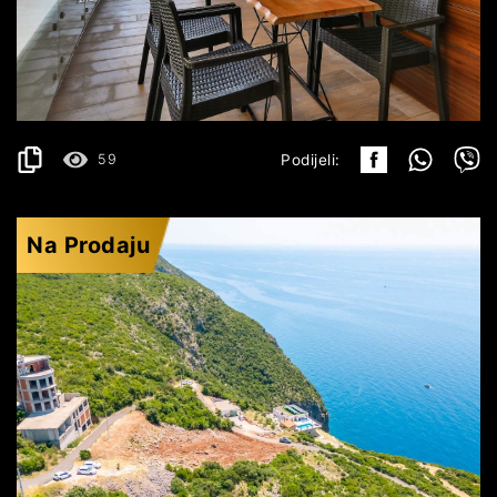
380.000€
DETALJI
2
75 m
59
Podijeli:
Na Prodaju