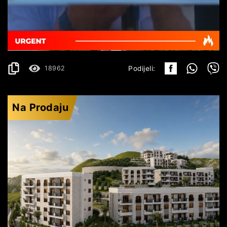
169.000€
DETALJI
2
53 m
18962
Podijeli:
Na Prodaju