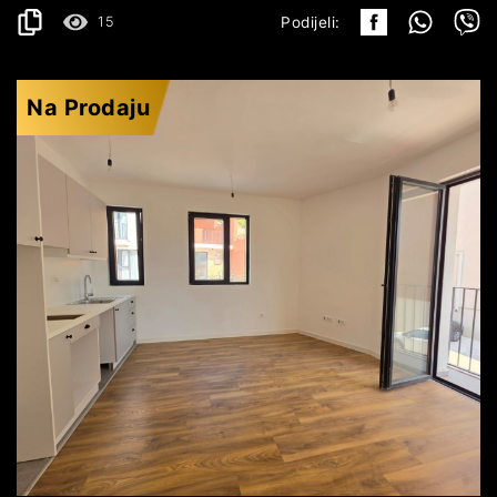
15
Podijeli:
Na Prodaju
BUDVA
157.803€
DETALJI
2
40 m