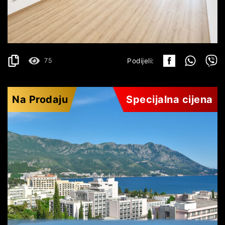
143.900€
DETALJI
2
42 m
75
Podijeli:
Na Prodaju
Specijalna cijena
BEČIĆI