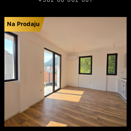
Na Prodaju
BUDVA
146.448€
DETALJI
2
36 m