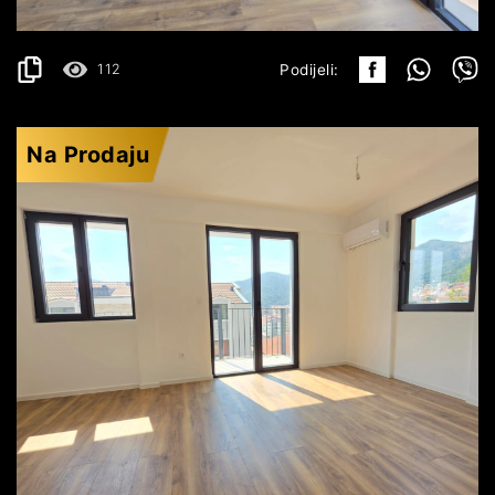
112
Podijeli:
Na Prodaju
BUDVA
153.680€
DETALJI