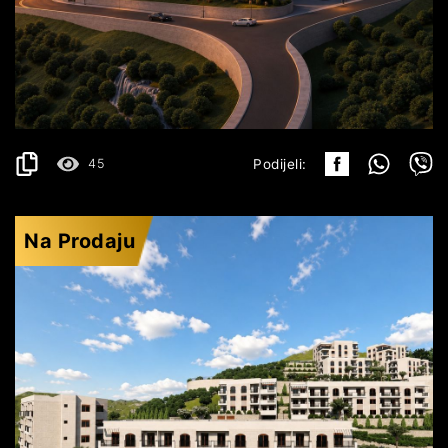
BUDVA
171.756€
DETALJI
2
47.71 m
45
Podijeli:
Na Prodaju