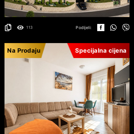
DETALJI
2
47.61 m
113
Podijeli:
Na Prodaju
Specijalna cijena
BUDVA