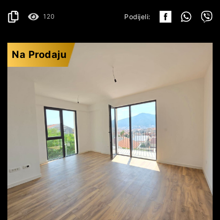
120
Podijeli:
Na Prodaju
BUDVA
229.590€
DETALJI
2
51 m