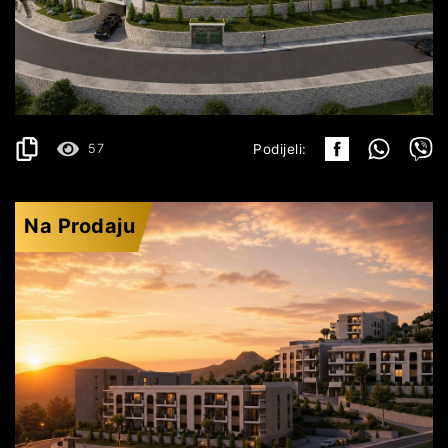
BUDVA
171.972€
DETALJI
2
47.77 m
57
Podijeli:
Na Prodaju