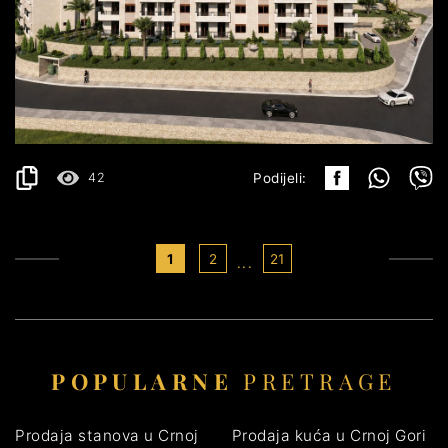
BUDVA
171.180€
DETALJI
2
47.55 m
42
Podijeli:
1
2
21
...
POPULARNE
PRETRAGE
Prodaja stanova u Crnoj
Prodaja kuća u Crnoj Gori