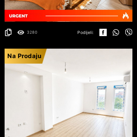
123.000€
DETALJI
2
38 m
3280
Podijeli:
Na Prodaju
BUDVA