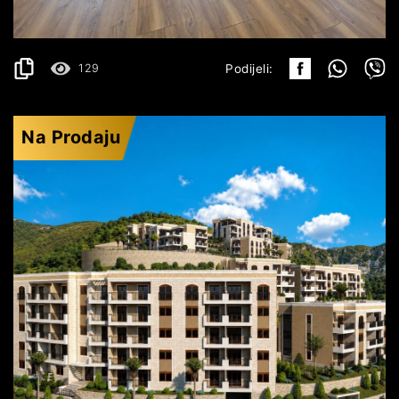
2
36.16 m
129
Podijeli:
Na Prodaju
BUDVA
176.157€