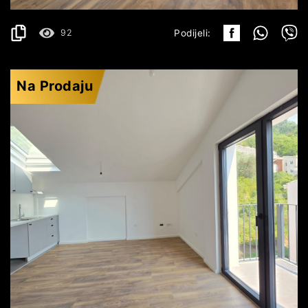
92
Podijeli:
Na Prodaju
BUDVA
195.960€
DETALJI
2
42.6 m