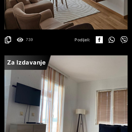
700€
DETALJI
2
48 m
739
Podijeli:
Za Izdavanje