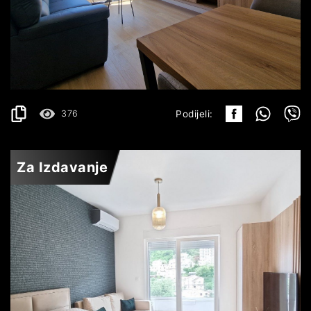
BEČIĆI
750€
DETALJI
2
42 m
376
Podijeli:
Za Izdavanje