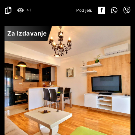
41
Podijeli:
Za Izdavanje
BEČIĆI
600€
DETALJI
2
46 m