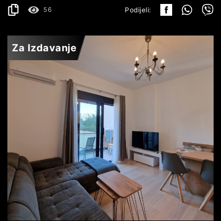
56
Podijeli:
Za Izdavanje
BEČIĆI
400€
DETALJI
2
43 m