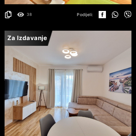
38
Podijeli:
Za Izdavanje
BEČIĆI
500€
DETALJI
2
44 m