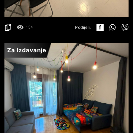
DETALJI
2
35 m
134
Podijeli:
Za Izdavanje
BEČIĆI