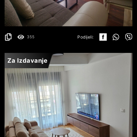
650€
DETALJI
2
93 m
355
Podijeli:
Za Izdavanje
BUDVA