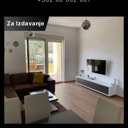
Za Izdavanje
PRŽNO
650€
DETALJI
2
63 m