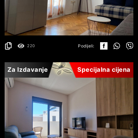
BEČIĆI
450€
DETALJI
2
42 m
220
Podijeli:
Za Izdavanje
Specijalna cijena