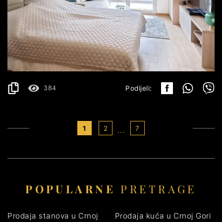
BUDVA
400€
DETALJI
2
30 m
384
Podijeli:
1
2
7
...
POPULARNE
PRETRAGE
Prodaja stanova u Crnoj
Prodaja kuća u Crnoj Gori