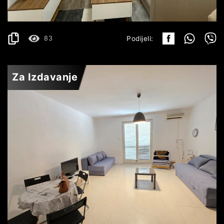
2
45 m
83
Podijeli:
Za Izdavanje
BUDVA
350€