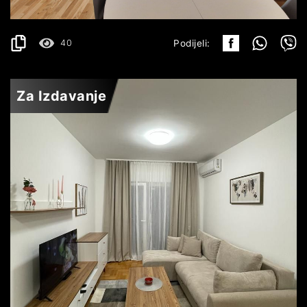
40
Podijeli:
Za Izdavanje
BUDVA
850€
DETALJI