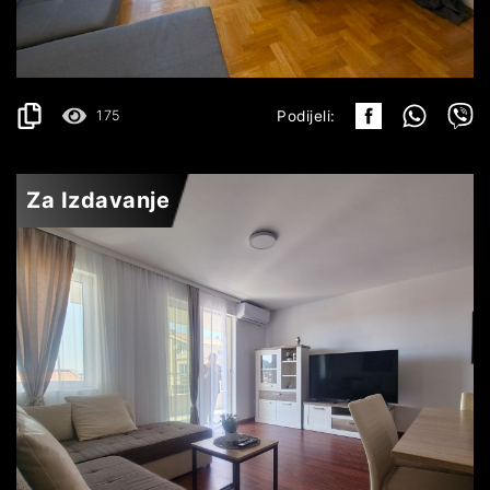
400€
DETALJI
2
42 m
175
Podijeli:
Za Izdavanje
PETROVAC