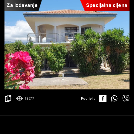
Za Izdavanje
Specijalna cijena
KRIMOVICA
1.500€
DETALJI
2
180 m
Podijeli:
13577