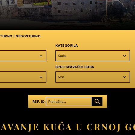
STUPNO I NEDOSTUPNO
KATEGORIJA
Kuća
BROJ SPAVAĆIH SOBA
Sve
REF. ID:
DAVANJE KUĆA U CRNOJ G