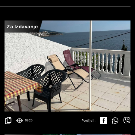
Za Izdavanje
DOBRA VODA
700€
DETALJI
2
130 m
Podijeli:
9826