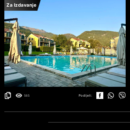
Za Izdavanje
LASTVA GRBALJSKA
1.750€
DETALJI
2
176 m
Podijeli:
565