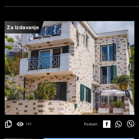
Za Izdavanje
RAFAILOVIĆI
1.800€
DETALJI
2
200 m
Podijeli:
145