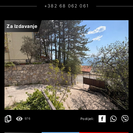
+382 68 062 061
Za Izdavanje
LAPČIĆI
NA UPIT
DETALJI
2
170 m
Podijeli:
976