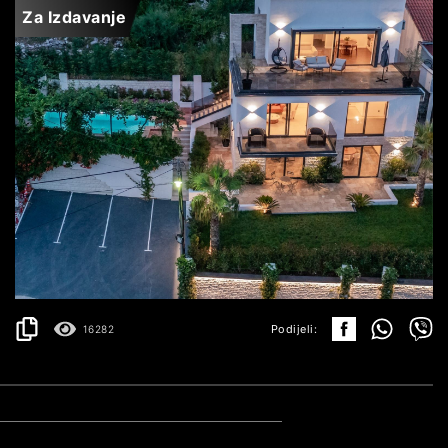
Za Izdavanje
MARKOVIĆI
5.000€
DETALJI
2
300 m
Podijeli:
16282