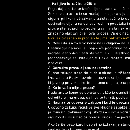
1.
Pažljivo istražite tržište
Pogledajte kako se kreću cijene stanova sličnih
Sezonske oscilacije su značajne – cijena u julu 
sigurni prilikom istraživanja tržišta, važno je
optimalnu cijenu na osnovu realnih podataka i
procjenitelje, radimo procjenu svih vrsta nekr
značajno olakšati cijeli ovaj proces. Više o nač
Gori sa ovlašćenim procjeniteljima nekretnina”.
2.
Odlučite se za kratkoročno ili dugoročno i
Destinacije na moru su najčešće pogodnije za
morate jasno definisati šta vam je cilj. Kratko
jednostavnije za upravljanje. Dakle, morate jasn
obaveza.
3.
Odredite pravu cijenu nekretnine
Cijena zakupa treba da bude u skladu s tržištem
izdavanje u Budvi i uzmite u obzir lokaciju, sta
ili javnog prevoza. Imajte na umu da je cijena
4
. Ko je vaša ciljna grupa?
Kada znate kome se obraćate, lakše je osmisliti o
odredite ciljnu grupu, da li su to turisti, poslovn
5.
Napravite ugovor o zakupu i budite upozna
Ugovor o zakupu reguliše sve ključne aspekte i
je formalni dokument koji utvrđuje uslove kori
sigurnost i služi kao oslonac u slučaju nespo
Ako želite bezbrižno i uspješno izdavanje stan
svakom koraku ovog procesa!