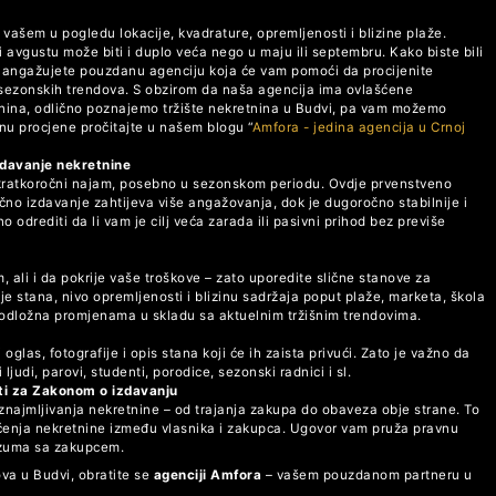
 vašem u pogledu lokacije, kvadrature, opremljenosti i blizine plaže.
i avgustu može biti i duplo veća nego u maju ili septembru. Kako biste bili
 da angažujete pouzdanu agenciju koja će vam pomoći da procijenite
 sezonskih trendova. S obzirom da naša agencija ima ovlašćene
etnina, odlično poznajemo tržište nekretnina u Budvi, pa vam možemo
inu procjene pročitajte u našem blogu “
Amfora - jedina agencija u Crnoj
zdavanje nekretnine
 kratkoročni najam, posebno u sezonskom periodu. Ovdje prvenstveno
ročno izdavanje zahtijeva više angažovanja, dok je dugoročno stabilnije i
o odrediti da li vam je cilj veća zarada ili pasivni prihod bez previše
, ali i da pokrije vaše troškove – zato uporedite slične stanove za
nje stana, nivo opremljenosti i blizinu sadržaja poput plaže, marketa, škola
 podložna promjenama u skladu sa aktuelnim tržišnim trendovima.
glas, fotografije i opis stana koji će ih zaista privući. Zato je važno da
i ljudi, parovi, studenti, porodice, sezonski radnici i sl.
ti za Zakonom o izdavanju
znajmljivanja nekretnine – od trajanja zakupa do obaveza obje strane. To
šćenja nekretnine između vlasnika i zakupca. Ugovor vam pruža pravnu
razuma sa zakupcem.
ova u Budvi, obratite se
agenciji Amfora
– vašem pouzdanom partneru u