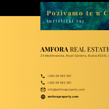
Pozivamo te u 
turistički raj
AMFORA
REAL ESTAT
24 Mediteranska, Royal Gardens, Budva 85310, 
+382 68 062 061
+382 68 062 061
info@amforaproperty.com
amforaproperty.com