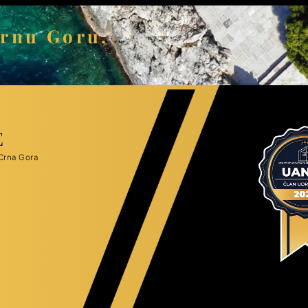
Crnu Goru,
E
Crna Gora