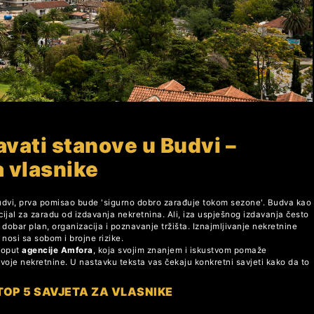
vati stanove u Budvi –
a vlasnike
udvi, prva pomisao bude 'sigurno dobro zarađuje tokom sezone'. Budva kao
ijal za zaradu od izdavanja nekretnina. Ali, iza uspješnog izdavanja često
 dobar plan, organizacija i poznavanje tržišta. Iznajmljivanje nekretnine
 nosi sa sobom i brojne rizike.
poput
agencije Amfora
, koja svojim znanjem i iskustvom pomaže
voje nekretnine. U nastavku teksta vas čekaju konkretni savjeti kako da to
TOP 5 SAVJETA ZA VLASNIKE